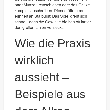
paar Münzen reinschieben oder das Ganze
komplett abschreiben. Dieses Dilemma
erinnert an Starburst: Das Spiel dreht sich
schnell, doch die Gewinne bleiben oft hinter
den grellen Linien versteckt.
Wie die Praxis
wirklich
aussieht –
Beispiele aus