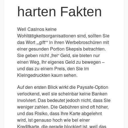
harten Fakten
Weil Casinos keine
Wohltätigkeitsorganisationen sind, sollten Sie
das Wort „„gift““ in ihren Werbebroschüren mit
einer gesunden Portion Skepsis betrachten.
Sie geben nicht „frei“ Geld, sie bieten nur
einen Weg, Ihr eigenes Geld zu bewegen –
und das zu einem Preis, den Sie im
Kleingedruckten kaum sehen.
Auf den ersten Blick wirkt die Paysafe‑Option
verlockend, weil sie scheinbar keine Banken
involviert. Das bedeutet jedoch nicht, dass Sie
weniger zahlen. Die Gebühren sind oft höher,
und das Risiko, dass Ihre Karte abgelehnt
wird, ist genauso hoch wie bei einer
Kreditkarte, die gerade blockiert ist, weil das