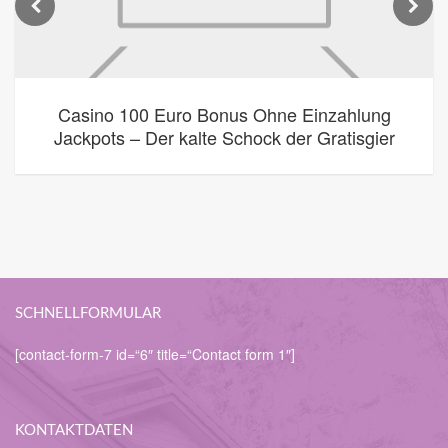
Casino 100 Euro Bonus Ohne Einzahlung
Jackpots – Der kalte Schock der Gratisgier
SCHNELLFORMULAR
[contact-form-7 id=“6″ title=“Contact form 1″]
KONTAKTDATEN