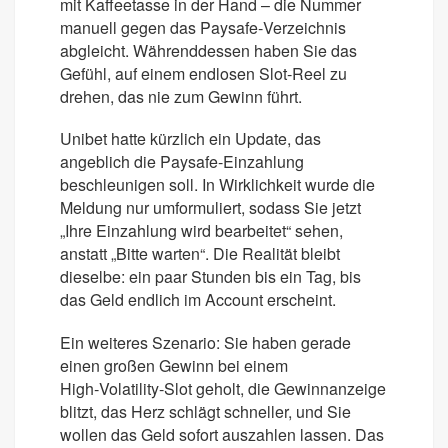
mit Kaffeetasse in der Hand – die Nummer
manuell gegen das Paysafe‑Verzeichnis
abgleicht. Währenddessen haben Sie das
Gefühl, auf einem endlosen Slot‑Reel zu
drehen, das nie zum Gewinn führt.
Unibet hatte kürzlich ein Update, das
angeblich die Paysafe‑Einzahlung
beschleunigen soll. In Wirklichkeit wurde die
Meldung nur umformuliert, sodass Sie jetzt
„Ihre Einzahlung wird bearbeitet“ sehen,
anstatt „Bitte warten“. Die Realität bleibt
dieselbe: ein paar Stunden bis ein Tag, bis
das Geld endlich im Account erscheint.
Ein weiteres Szenario: Sie haben gerade
einen großen Gewinn bei einem
High‑Volatility‑Slot geholt, die Gewinnanzeige
blitzt, das Herz schlägt schneller, und Sie
wollen das Geld sofort auszahlen lassen. Das