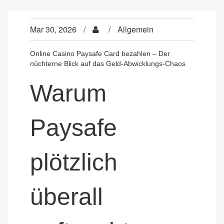
Mar 30, 2026
Allgemein
Online Casino Paysafe Card bezahlen – Der
nüchterne Blick auf das Geld‑Abwicklungs‑Chaos
Warum
Paysafe
plötzlich
überall