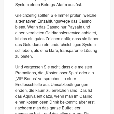
System einen Betrugs‑Alarm auslöst.
Gleichzeitig sollten Sie immer prüfen, welche
alternativen Einzahlungswege das Casino
bietet. Wenn das Casino nur Paysafe und
einen veralteten Geldtransferservice anbietet,
ist das ein gutes Zeichen dafür, dass sie lieber
das Geld durch ein undurchsichtiges System
schieben, als eine klare, transparente Lösung
zu bieten.
Und vergessen Sie nicht, dass die meisten
Promotions, die „Kostenloser Spin“ oder ein
„VIP‑Bonus“ versprechen, in einer
Endlosschleife aus Umsatzbedingungen
enden, die kaum zu erreichen sind. Das ist
das Äquivalent dazu, wenn man im Casino
einen kostenlosen Drink bekommt, aber erst,
nachdem man das ganze Buffet leer
gegessen hat – und das alles nur, um Sie