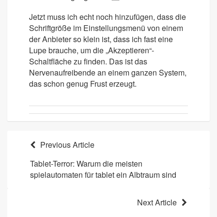
Jetzt muss ich echt noch hinzufügen, dass die
Schriftgröße im Einstellungsmenü von einem
der Anbieter so klein ist, dass ich fast eine
Lupe brauche, um die „Akzeptieren“-
Schaltfläche zu finden. Das ist das
Nervenaufreibende an einem ganzen System,
das schon genug Frust erzeugt.
Beitragsnavigation
Previous Article
Tablet-Terror: Warum die meisten
spielautomaten für tablet ein Albtraum sind
Next Article