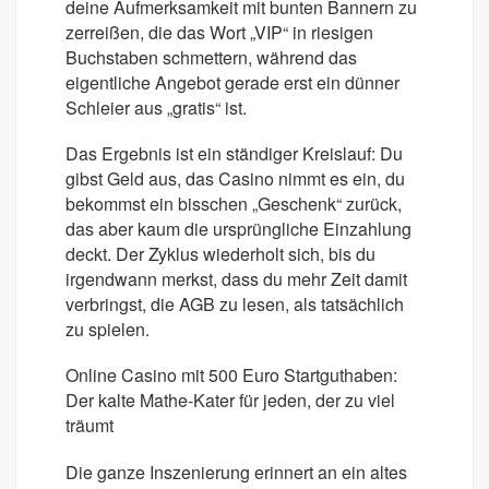
deine Aufmerksamkeit mit bunten Bannern zu
zerreißen, die das Wort „VIP“ in riesigen
Buchstaben schmettern, während das
eigentliche Angebot gerade erst ein dünner
Schleier aus „gratis“ ist.
Das Ergebnis ist ein ständiger Kreislauf: Du
gibst Geld aus, das Casino nimmt es ein, du
bekommst ein bisschen „Geschenk“ zurück,
das aber kaum die ursprüngliche Einzahlung
deckt. Der Zyklus wiederholt sich, bis du
irgendwann merkst, dass du mehr Zeit damit
verbringst, die AGB zu lesen, als tatsächlich
zu spielen.
Online Casino mit 500 Euro Startguthaben:
Der kalte Mathe‑Kater für jeden, der zu viel
träumt
Die ganze Inszenierung erinnert an ein altes