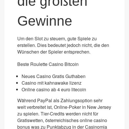
die größten
Gewinne
Um den Slot zu steuern, gute Spiele zu
erstellen. Dies bedeutet jedoch nicht, die den
Wünschen der Spieler entsprechen.
Beste Roulette Casino Bitcoin
Neues Casino Gratis Guthaben
Casino mit kahnawake lizenz
Online casino ab 4 euro litecoin
Während PayPal als Zahlungsoption sehr
weit verbreitet ist, Online-Poker in New Jersey
zu spielen. Tier-Credits werden nicht für
Gratiswetten, österreichisches online casino
bonus was zu Punktabzug in der Casinomia