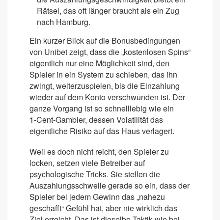
Rätsel, das oft länger braucht als ein Zug
nach Hamburg.
Ein kurzer Blick auf die Bonusbedingungen
von Unibet zeigt, dass die „kostenlosen Spins“
eigentlich nur eine Möglichkeit sind, den
Spieler in ein System zu schieben, das ihn
zwingt, weiterzuspielen, bis die Einzahlung
wieder auf dem Konto verschwunden ist. Der
ganze Vorgang ist so schnelllebig wie ein
1‑Cent‑Gambler, dessen Volatilität das
eigentliche Risiko auf das Haus verlagert.
Weil es doch nicht reicht, den Spieler zu
locken, setzen viele Betreiber auf
psychologische Tricks. Sie stellen die
Auszahlungsschwelle gerade so ein, dass der
Spieler bei jedem Gewinn das „nahezu
geschafft“ Gefühl hat, aber nie wirklich das
Ziel erreicht. Das ist dieselbe Taktik wie bei