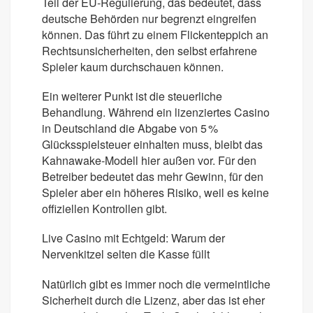
Teil der EU‑Regulierung, das bedeutet, dass
deutsche Behörden nur begrenzt eingreifen
können. Das führt zu einem Flickenteppich an
Rechtsunsicherheiten, den selbst erfahrene
Spieler kaum durchschauen können.
Ein weiterer Punkt ist die steuerliche
Behandlung. Während ein lizenziertes Casino
in Deutschland die Abgabe von 5 %
Glücksspielsteuer einhalten muss, bleibt das
Kahnawake‑Modell hier außen vor. Für den
Betreiber bedeutet das mehr Gewinn, für den
Spieler aber ein höheres Risiko, weil es keine
offiziellen Kontrollen gibt.
Live Casino mit Echtgeld: Warum der
Nervenkitzel selten die Kasse füllt
Natürlich gibt es immer noch die vermeintliche
Sicherheit durch die Lizenz, aber das ist eher