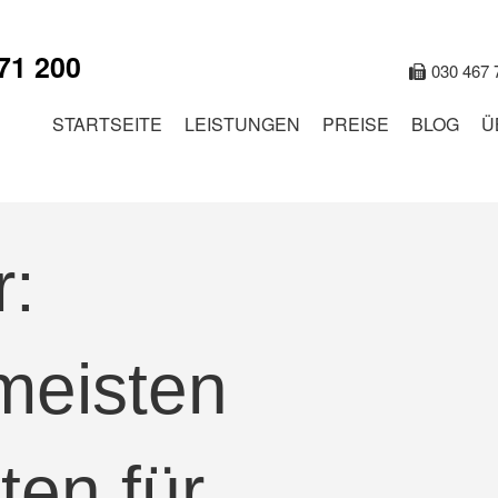
71 200
030 467 
STARTSEITE
LEISTUNGEN
PREISE
BLOG
Ü
r:
meisten
ten für