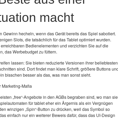
tuation macht
 Gewinn hecheln, wenn das Gerät bereits das Spiel sabotiert.
nigen Slots, die tatsächlich für das Tablet optimiert wurden.
t erreichbaren Bedienelementen und verzichten Sie auf die
n, das Werbebudget zu füttern.
eifen lassen: Sie bieten reduzierte Versionen ihrer beliebtesten
schnitten sind. Dort findet man klare Schrift, größere Buttons un
in bisschen besser als das, was man sonst sieht.
r Marketing‑Mafia
meisten „free“‑Angebote in den AGBs begraben sind, wo man sie
pielautomaten für tablet eher ein Ärgernis als ein Vergnügen
en winzigen „Spin“-Button zu drücken, weil das Symbol so
st das einfach nur ein weiterer Beweis dafür, dass das UI‑Design