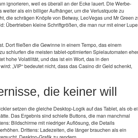
 ignorieren, weil es überall an der Ecke lauert. Die Werbe­
s weiter als ein billiger Aufhänger, um die Verlustquote zu
acht, die schrägen Knöpfe von Betway, LeoVegas und Mr Green z
ld: Übertrieben kleine Schriftgrößen, die man nur mit einer Lupe
urst. Dort fließen die Gewinne in einem Tempo, das einem
zu schlurfen die meisten tablet‑optimierten Spielautomaten ehe
 hohe Volatilität, und das ist ein Wort, das in den
wird: „VIP“ bedeutet nicht, dass das Casino dir Geld schenkt,
nisse, die keiner will
kler setzen die gleiche Desktop‑Logik auf das Tablet, als ob e
hätte. Das Ergebnis sind schiefe Buttons, die man manchmal
itens: Bildschirme mit niedriger Auflösung, die Details
erhöhen. Drittens: Ladezeiten, die länger brauchen als ein
versucht, Desktop‑Grafik zu rendern.