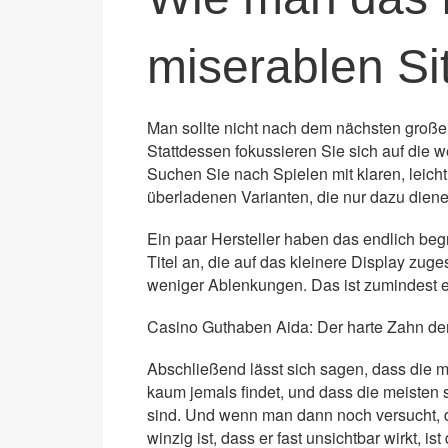
miserablen Si
Man sollte nicht nach dem nächsten großen
Stattdessen fokussieren Sie sich auf die we
Suchen Sie nach Spielen mit klaren, leich
überladenen Varianten, die nur dazu diene
Ein paar Hersteller haben das endlich begr
Titel an, die auf das kleinere Display zuge
weniger Ablenkungen. Das ist zumindest e
Casino Guthaben Aida: Der harte Zahn de
Abschließend lässt sich sagen, dass die 
kaum jemals findet, und dass die meisten s
sind. Und wenn man dann noch versucht, d
winzig ist, dass er fast unsichtbar wirkt, i