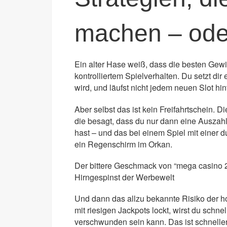
machen – oder
Ein alter Hase weiß, dass die besten Ge
kontrolliertem Spielverhalten. Du setzt di
wird, und läufst nicht jedem neuen Slot hi
Aber selbst das ist kein Freifahrtschein. 
die besagt, dass du nur dann eine Ausza
hast – und das bei einem Spiel mit einer 
ein Regenschirm im Orkan.
Der bittere Geschmack von “mega casino 2
Hirngespinst der Werbewelt
Und dann das allzu bekannte Risiko der ho
mit riesigen Jackpots lockt, wirst du schne
verschwunden sein kann. Das ist schneller