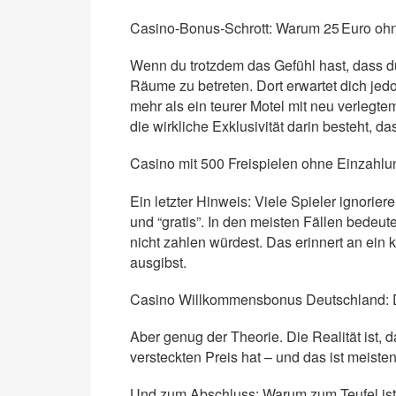
Casino‑Bonus‑Schrott: Warum 25 Euro ohne
Wenn du trotzdem das Gefühl hast, dass du
Räume zu betreten. Dort erwartet dich je
mehr als ein teurer Motel mit neu verlegte
die wirkliche Exklusivität darin besteht, d
Casino mit 500 Freispielen ohne Einzahlun
Ein letzter Hinweis: Viele Spieler ignorie
und “gratis”. In den meisten Fällen bedeute
nicht zahlen würdest. Das erinnert an ein
ausgibst.
Casino Willkommensbonus Deutschland: De
Aber genug der Theorie. Die Realität ist, d
versteckten Preis hat – und das ist meiste
Und zum Abschluss: Warum zum Teufel ist 