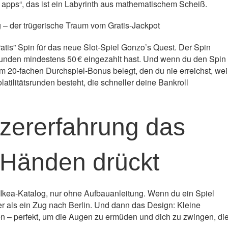
o apps“, das ist ein Labyrinth aus mathematischem Scheiß.
– der trügerische Traum vom Gratis‑Jackpot
gratis” Spin für das neue Slot‑Spiel Gonzo’s Quest. Der Spin
Stunden mindestens 50 € eingezahlt hast. Und wenn du den Spin
m 20‑fachen Durchspiel‑Bonus belegt, den du nie erreichst, wei
atilitätsrunden besteht, die schneller deine Bankroll
zererfahrung das
 Händen drückt
n Ikea‑Katalog, nur ohne Aufbauanleitung. Wenn du ein Spiel
r als ein Zug nach Berlin. Und dann das Design: Kleine
en – perfekt, um die Augen zu ermüden und dich zu zwingen, di