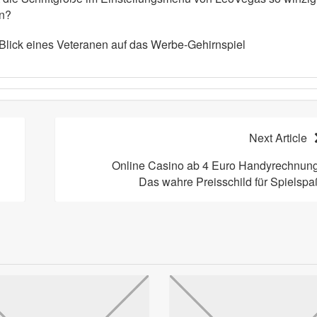
nn?
Blick eines Veteranen auf das Werbe-Gehirnspiel
ion
Next Article
Online Casino ab 4 Euro Handyrechnung
Das wahre Preisschild für Spielspa