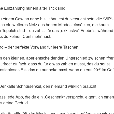
 Einzahlung nur ein alter Trick sind
 einem Gewinn nahe bist, könntest du versucht sein, die “VIP”-
doch ein weiteres Netz aus hohen Mindesteinsätzen, die kaum
m Teppich sind – du zahlst für das „exklusive“ Erlebnis, während
ass du keinen Cent mehr hast.
g – der perfekte Vorwand für leere Taschen
ren den kleinen, aber entscheidenden Unterschied zwischen “frei
t “free” einfach, dass du für etwas zahlen musst, das du sonst
 kostenloses Eis, das du nur bekommst, wenn du erst 20 € im Caf
r kalte Schnürsenkel, den niemand wirklich braucht
ass jede App, die dir ein „Geschenk“ verspricht, eigentlich einen
ns deine Geduld.
die Schriftgröße im Einstellungsmenü von LeoVegas so winzig