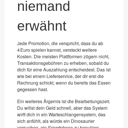
niemand
erwähnt
Jede Promotion, die verspricht, dass du ab
4 Euro spielen kannst, versteckt weitere
Kosten. Die meisten Plattformen zögern nicht,
Transaktionsgebühren zu erheben, sobald du
dich für eine Auszahlung entscheidest. Das ist
wie bei einem Lieferservice, der dir erst die
Rechnung schickt, wenn du bereits das Essen
gegessen hast.
Ein weiteres Ärgernis ist die Bearbeitungszeit.
Du willst dein Geld schnell, aber das System
wirft dich in ein Warteschlangensystem, das
sich anfühlt, als würde ein Dinosaurier
versuchen, ein Smartphone zu benutzen.