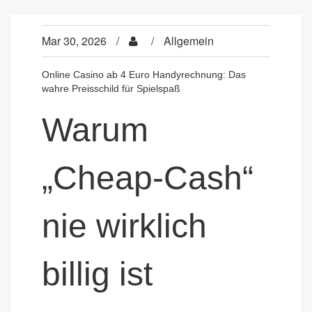
Mar 30, 2026
Allgemein
Online Casino ab 4 Euro Handyrechnung: Das
wahre Preisschild für Spielspaß
Warum
„Cheap‑Cash“
nie wirklich
billig ist