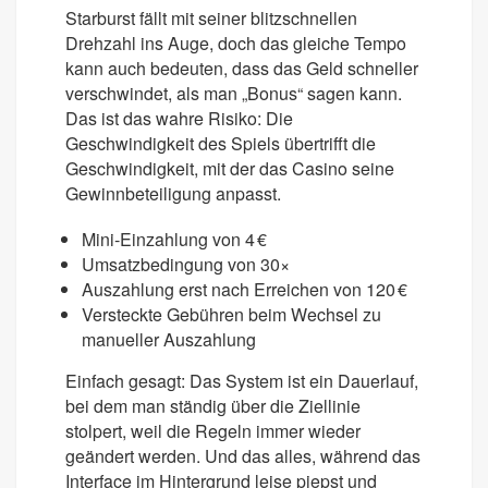
Starburst fällt mit seiner blitzschnellen
Drehzahl ins Auge, doch das gleiche Tempo
kann auch bedeuten, dass das Geld schneller
verschwindet, als man „Bonus“ sagen kann.
Das ist das wahre Risiko: Die
Geschwindigkeit des Spiels übertrifft die
Geschwindigkeit, mit der das Casino seine
Gewinnbeteiligung anpasst.
Mini‑Einzahlung von 4 €
Umsatzbedingung von 30×
Auszahlung erst nach Erreichen von 120 €
Versteckte Gebühren beim Wechsel zu
manueller Auszahlung
Einfach gesagt: Das System ist ein Dauerlauf,
bei dem man ständig über die Ziellinie
stolpert, weil die Regeln immer wieder
geändert werden. Und das alles, während das
Interface im Hintergrund leise piepst und