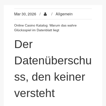
Mar 30, 2026
Allgemein
Online Casino Katalog: Warum das wahre
Glücksspiel im Datenblatt liegt
Der
Datenüberschu
ss, den keiner
versteht