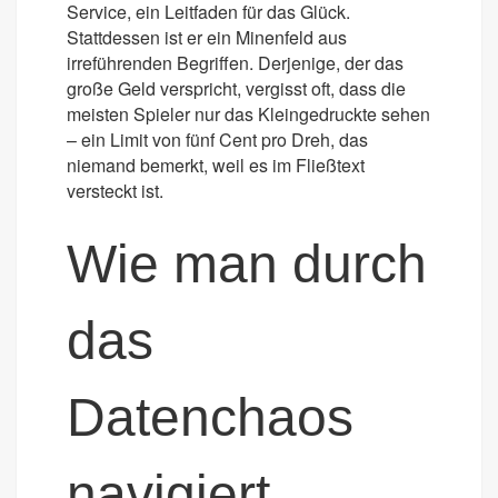
Service, ein Leitfaden für das Glück.
Stattdessen ist er ein Minenfeld aus
irreführenden Begriffen. Derjenige, der das
große Geld verspricht, vergisst oft, dass die
meisten Spieler nur das Kleingedruckte sehen
– ein Limit von fünf Cent pro Dreh, das
niemand bemerkt, weil es im Fließtext
versteckt ist.
Wie man durch
das
Datenchaos
navigiert