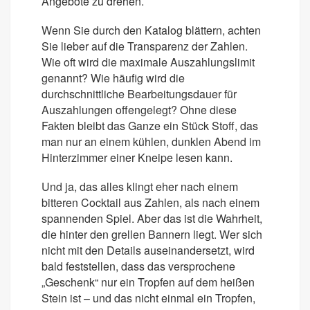
Angebote zu drehen.
Wenn Sie durch den Katalog blättern, achten
Sie lieber auf die Transparenz der Zahlen.
Wie oft wird die maximale Auszahlungslimit
genannt? Wie häufig wird die
durchschnittliche Bearbeitungsdauer für
Auszahlungen offengelegt? Ohne diese
Fakten bleibt das Ganze ein Stück Stoff, das
man nur an einem kühlen, dunklen Abend im
Hinterzimmer einer Kneipe lesen kann.
Und ja, das alles klingt eher nach einem
bitteren Cocktail aus Zahlen, als nach einem
spannenden Spiel. Aber das ist die Wahrheit,
die hinter den grellen Bannern liegt. Wer sich
nicht mit den Details auseinandersetzt, wird
bald feststellen, dass das versprochene
„Geschenk“ nur ein Tropfen auf dem heißen
Stein ist – und das nicht einmal ein Tropfen,