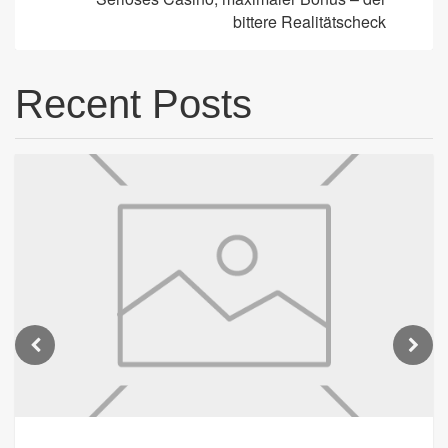
bittere Realitätscheck
Recent Posts