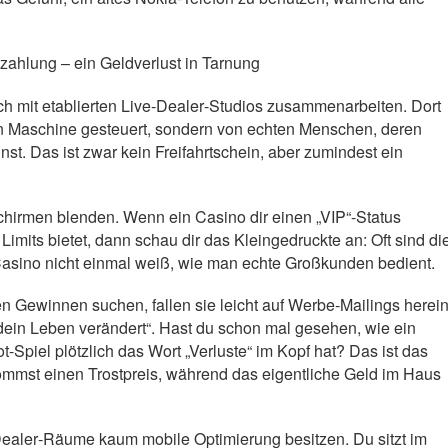
ahlung – ein Geldverlust in Tarnung
lich mit etablierten Live‑Dealer‑Studios zusammenarbeiten. Dort
ren Maschine gesteuert, sondern von echten Menschen, deren
t. Das ist zwar kein Freifahrtschein, aber zumindest ein
chirmen blenden. Wenn ein Casino dir einen „VIP“-Status
Limits bietet, dann schau dir das Kleingedruckte an: Oft sind di
 Casino nicht einmal weiß, wie man echte Großkunden bedient.
en Gewinnen suchen, fallen sie leicht auf Werbe‑Mailings herein
dein Leben verändert“. Hast du schon mal gesehen, wie ein
t-Spiel plötzlich das Wort „Verluste“ im Kopf hat? Das ist das
mmst einen Trostpreis, während das eigentliche Geld im Haus
e‑Dealer‑Räume kaum mobile Optimierung besitzen. Du sitzt im