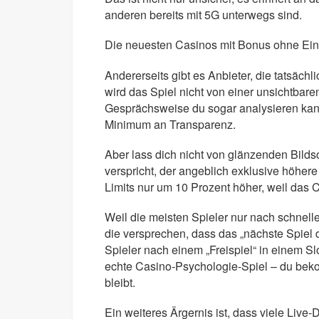
anderen bereits mit 5G unterwegs sind.
Die neuesten Casinos mit Bonus ohne Einz
Andererseits gibt es Anbieter, die tatsäch
wird das Spiel nicht von einer unsichtba
Gesprächsweise du sogar analysieren kanns
Minimum an Transparenz.
Aber lass dich nicht von glänzenden Bilds
verspricht, der angeblich exklusive höhere 
Limits nur um 10 Prozent höher, weil das
Weil die meisten Spieler nur nach schnell
die versprechen, dass das „nächste Spiel 
Spieler nach einem „Freispiel“ in einem Slo
echte Casino‑Psychologie‑Spiel – du beko
bleibt.
Ein weiteres Ärgernis ist, dass viele Liv