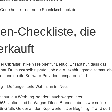
s Code heute – der neue Schnickschnack der
en‑Checkliste, die
erkauft
r Gibraltar ist kein Freibrief für Betrug. Er sagt nur, dass das
hat. Du musst selbst prüfen, ob die Auszahlungsrate stimmt, ob
rt und ob die Software‑Provider transparent sind.
g – Der ungefilterte Wahnsinn im Netz
ht nur laut Werbung, sondern auch wegen ihrer
365, Unibet und LeoVegas. Diese Brands haben zwar solide
ir Gratis‑Gelder an den Kopf werfen. Der Begriff „gift“ wird dort