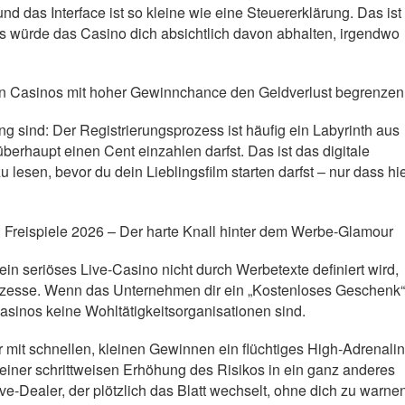
und das Interface ist so kleine wie eine Steuererklärung. Das ist
 als würde das Casino dich absichtlich davon abhalten, irgendwo
ten Casinos mit hoher Gewinnchance den Geldverlust begrenzen
 sind: Der Registrierungsprozess ist häufig ein Labyrinth aus
überhaupt einen Cent einzahlen darfst. Das ist das digitale
 lesen, bevor du dein Lieblingsfilm starten darfst – nur dass hi
reispiele 2026 – Der harte Knall hinter dem Werbe‑Glamour
n seriöses Live‑Casino nicht durch Werbetexte definiert wird,
rozesse. Wenn das Unternehmen dir ein „Kostenloses Geschenk“
Casinos keine Wohltätigkeitsorganisationen sind.
r mit schnellen, kleinen Gewinnen ein flüchtiges High‑Adrenalin
seiner schrittweisen Erhöhung des Risikos in ein ganz anderes
ive‑Dealer, der plötzlich das Blatt wechselt, ohne dich zu warne