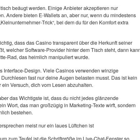
tisch beäugt werden. Einige Anbieter akzeptieren nur
en. Andere bieten E‑Wallets an, aber nur, wenn du mindestens
 „Kleinunternehmer‑Trick“, bei dem du für den Komfort extra
 wichtig, dass das Casino transparent über die Herkunft seiner
ßt, welcher Software‑Provider hinter dem Tisch steht, dann kan
tte‑Rad, das heimlich manipuliert wurde.
as Interface‑Design. Viele Casinos verwenden winzige
 Durchlesen fast nur deine Augen belasten musst. Das ist kein
r ein Versuch, dich vom Lesen abzuhalten.
aber das Wichtigste ist, dass du nicht jedes glänzende
ein Wort, das man großzügig in Marketing‑Texte wirft, sondern
hlich bestehen.
sprechen meist nur ein laues Lüftchen ist
um zum Teufel ist die Schriftgröße im Live‑Chat‑Fenster so