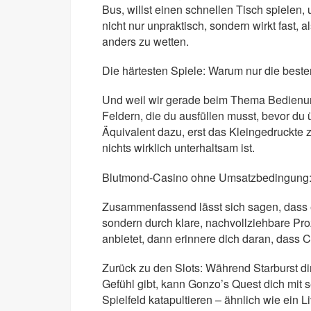
Bus, willst einen schnellen Tisch spielen, 
nicht nur unpraktisch, sondern wirkt fast,
anders zu wetten.
Die härtesten Spiele: Warum nur die bes
Und weil wir gerade beim Thema Bedienung
Feldern, die du ausfüllen musst, bevor du 
Äquivalent dazu, erst das Kleingedruckte zu
nichts wirklich unterhaltsam ist.
Blutmond-Casino ohne Umsatzbedingung: F
Zusammenfassend lässt sich sagen, dass ei
sondern durch klare, nachvollziehbare P
anbietet, dann erinnere dich daran, dass 
Zurück zu den Slots: Während Starburst di
Gefühl gibt, kann Gonzo’s Quest dich mit 
Spielfeld katapultieren – ähnlich wie ein L