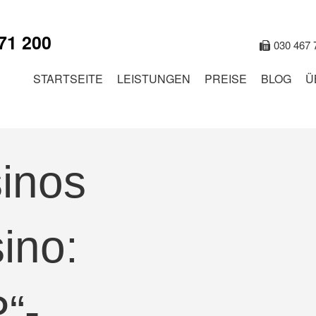
71 200
030 467 
STARTSEITE
LEISTUNGEN
PREISE
BLOG
Ü
inos
ino:
“-