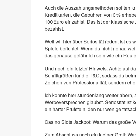
Auch die Auszahlungsmethoden sollten kri
Kreditkarten, die Gebühren von 3 % erheb
100 Euro einzahlst. Das ist der klassische
bezahlst.
Weil wir hier über Seriosität reden, ist es
Spiele berichtet. Wenn du nicht genau wei
das genauso gefährlich sein wie ein Roule
Und noch ein letzter Hinweis: Achte auf d
Schriftgrößen für die T&C, sodass du beim
Zeichen von Professionalität, sondern ehe
Ich könnte hier stundenlang weiterlabern, 
Werbeversprechen glaubst. Seriosität ist k
ein harter Prüfstein, den nur wenige tatsäc
Casino Slots Jackpot: Warum das große Ver
Zum Abschluss noch ein kleiner Groll: War