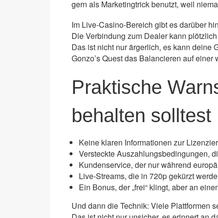
gern als Marketingtrick benutzt, weil niem
Im Live‑Casino-Bereich gibt es darüber hin
Die Verbindung zum Dealer kann plötzlich 
Das ist nicht nur ärgerlich, es kann dein
Gonzo’s Quest das Balancieren auf einer 
Praktische Warns
behalten solltest
Keine klaren Informationen zur Lizenzier
Versteckte Auszahlungsbedingungen, di
Kundenservice, der nur während europäisc
Live‑Streams, die in 720p gekürzt werde
Ein Bonus, der „frei“ klingt, aber an ei
Und dann die Technik: Viele Plattformen se
Das ist nicht nur unsicher, es erinnert an 