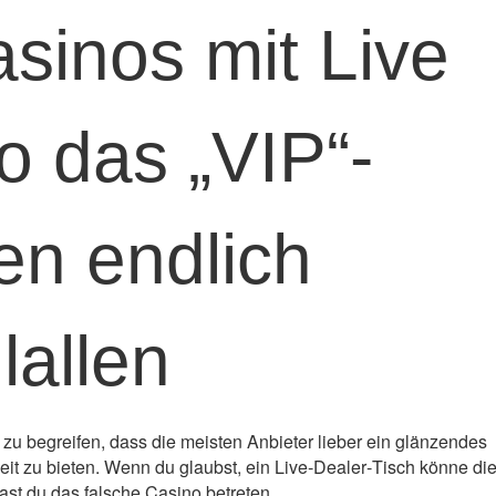
sinos mit Live
o das „VIP“-
en endlich
lallen
m zu begreifen, dass die meisten Anbieter lieber ein glänzendes
it zu bieten. Wenn du glaubst, ein Live‑Dealer‑Tisch könne di
ast du das falsche Casino betreten.